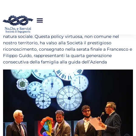
edizione, il prestigioso premio “Cultura e Imprenditoria” è
stato conferito alla società di ingegneria No.Do. e Servizi Srl.
L’Azienda, di caratura internazionale ma con l’Anima a
Cosenza, è impegnata nella valorizzazione dei giovani
calabresi, nelle politiche di welfare e in molteplici azioni di
natura sociale. Questa policy virtuosa, non comune nel
nostro territorio, ha valso alla Società il prestigioso
riconoscimento, consegnato nella serata finale a Francesco e
Filippo Guido, rappresentanti la quarta generazione
consecutiva della famiglia alla guida dell’Azienda