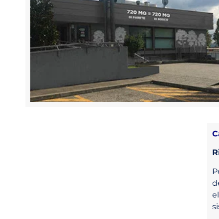
C
R
P
d
e
s