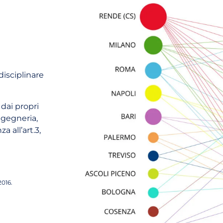
disciplinare
dai propri
ingegneria,
 all’art.3,
2016.