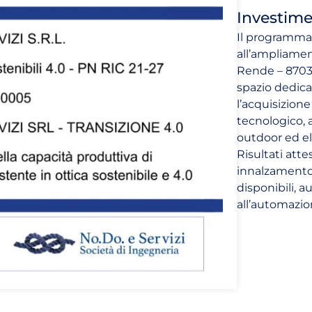
Investimen
Il programma 
all’ampliamen
Rende – 87036
spazio dedica
l’acquisizion
tecnologico, a
outdoor ed ele
Risultati atte
innalzamento 
disponibili, a
all’automazion