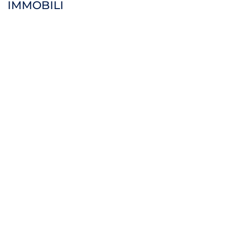
IMMOBILI
Ingegneria e servizi tecnici
Riabilitazione Strutturale Antisismica